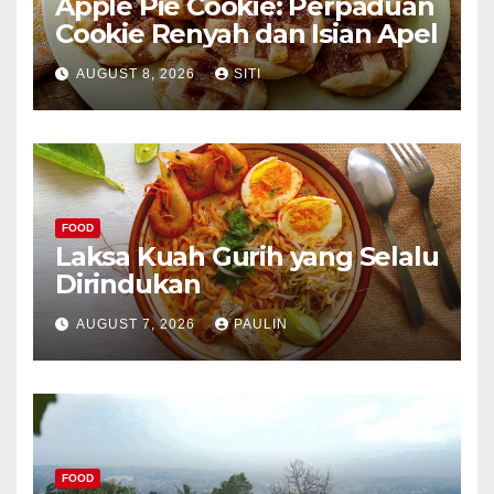
Apple Pie Cookie: Perpaduan
Cookie Renyah dan Isian Apel
AUGUST 8, 2026
SITI
FOOD
Laksa Kuah Gurih yang Selalu
Dirindukan
AUGUST 7, 2026
PAULIN
FOOD