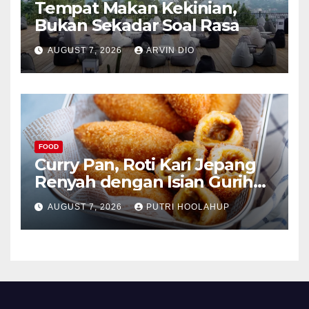
Tempat Makan Kekinian,
Bukan Sekadar Soal Rasa
AUGUST 7, 2026
ARVIN DIO
FOOD
Curry Pan, Roti Kari Jepang
Renyah dengan Isian Gurih
Menggoda
AUGUST 7, 2026
PUTRI HOOLAHUP