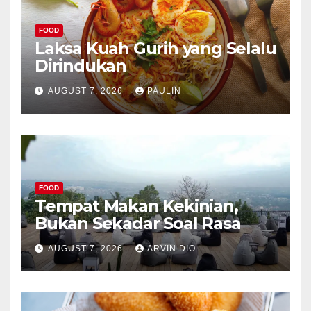
FOOD
Laksa Kuah Gurih yang Selalu
Dirindukan
AUGUST 7, 2026
PAULIN
FOOD
Tempat Makan Kekinian,
Bukan Sekadar Soal Rasa
AUGUST 7, 2026
ARVIN DIO