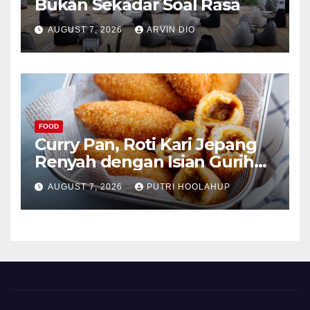
Bukan Sekadar Soal Rasa
AUGUST 7, 2026
ARVIN DIO
FOOD
Curry Pan, Roti Kari Jepang
Renyah dengan Isian Gurih
Menggoda
AUGUST 7, 2026
PUTRI HOOLAHUP