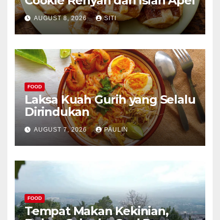
Cookie Renyah dan Isian Apel
AUGUST 8, 2026
SITI
FOOD
Laksa Kuah Gurih yang Selalu
Dirindukan
AUGUST 7, 2026
PAULIN
FOOD
Tempat Makan Kekinian,