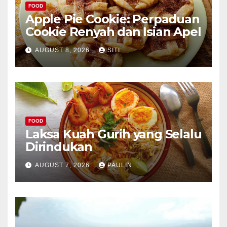
FOOD
Apple Pie Cookie: Perpaduan
Cookie Renyah dan Isian Apel
AUGUST 8, 2026
SITI
FOOD
Laksa Kuah Gurih yang Selalu
Dirindukan
AUGUST 7, 2026
PAULIN