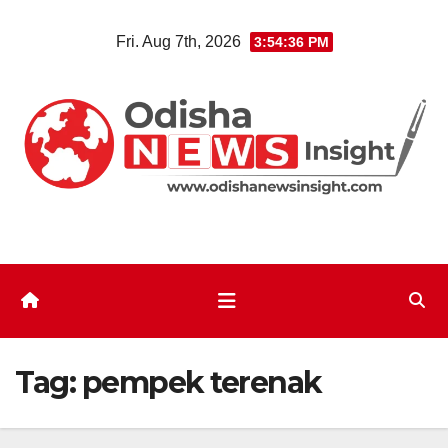
Skip
Fri. Aug 7th, 2026
3:54:37 PM
to
content
Tag:
pempek terenak