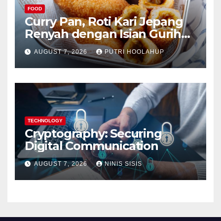
FOOD
Curry Pan, Roti Kari Jepang
Renyah dengan Isian Gurih
Menggoda
AUGUST 7, 2026
PUTRI HOOLAHUP
TECHNOLOGY
Cryptography: Securing
Digital Communication
AUGUST 7, 2026
NINIS SISIS