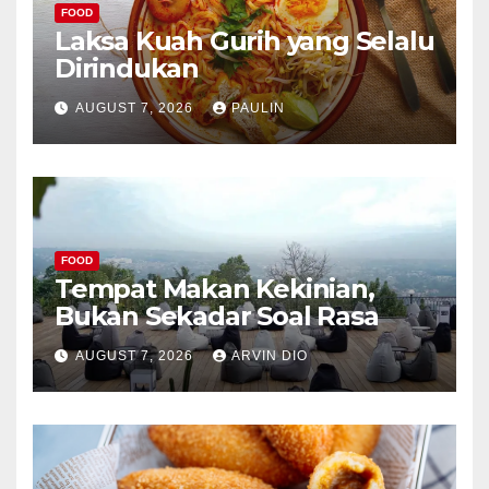
FOOD
Laksa Kuah Gurih yang Selalu
Dirindukan
AUGUST 7, 2026
PAULIN
FOOD
Tempat Makan Kekinian,
Bukan Sekadar Soal Rasa
AUGUST 7, 2026
ARVIN DIO