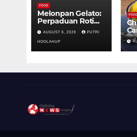
FOOD
Melonpan Gelato:
FOO
Perpaduan Roti
Ch
Renyah dan Es
Ca
AUGUST 6, 2026
PUTRI
Krim Lembut yang
Ud
A
Menggoda
HOOLAHUP
ya