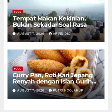
FOOD
Tempat Makan Kekinian,
Bukan Sekadar Soal Rasa
AUGUST 7, 2026
ARVIN DIO
FOOD
Curry Pan, Roti Kari Jepang
Renyah dengan Isian Gurih
Menggoda
AUGUST 7, 2026
PUTRI HOOLAHUP