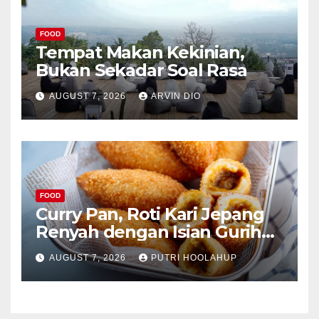
FOOD
Tempat Makan Kekinian,
Bukan Sekadar Soal Rasa
AUGUST 7, 2026
ARVIN DIO
FOOD
Curry Pan, Roti Kari Jepang
Renyah dengan Isian Gurih
Menggoda
AUGUST 7, 2026
PUTRI HOOLAHUP