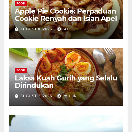
FOOD
Apple Pie Cookie: Perpaduan
Cookie Renyah dan Isian Apel
AUGUST 8, 2026
SITI
FOOD
Laksa Kuah Gurih yang Selalu
Dirindukan
AUGUST 7, 2026
PAULIN