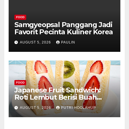
FOOD
Samgyeopsal Panggang Jadi
Favorit Pecinta Kuliner Korea
AUGUST 5, 2026
PAULIN
FOOD
Japanese Fruit Sandwich:
Roti Lembut Berisi Buah
Segar yang Memikat Selera
AUGUST 5, 2026
PUTRI HOOLAHUP