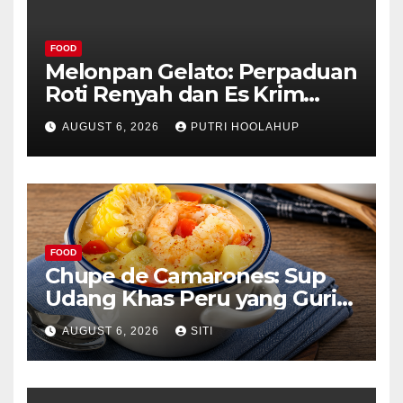
FOOD
Melonpan Gelato: Perpaduan
Roti Renyah dan Es Krim
Lembut yang Menggoda
AUGUST 6, 2026
PUTRI HOOLAHUP
FOOD
Chupe de Camarones: Sup
Udang Khas Peru yang Gurih
Lezat
AUGUST 6, 2026
SITI