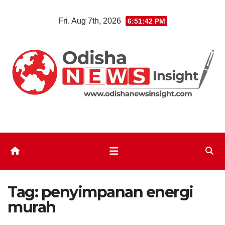
Skip
Fri. Aug 7th, 2026
6:51:42 PM
to
content
Tag:
penyimpanan energi
murah