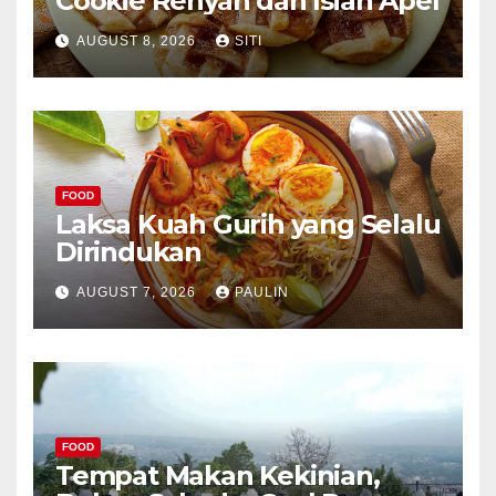
Cookie Renyah dan Isian Apel
AUGUST 8, 2026
SITI
FOOD
Laksa Kuah Gurih yang Selalu
Dirindukan
AUGUST 7, 2026
PAULIN
FOOD
Tempat Makan Kekinian,