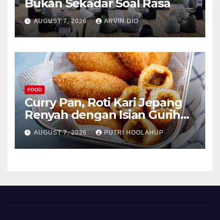
Bukan Sekadar Soal Rasa
AUGUST 7, 2026
ARVIN DIO
FOOD
Curry Pan, Roti Kari Jepang
Renyah dengan Isian Gurih
Menggoda
AUGUST 7, 2026
PUTRI HOOLAHUP