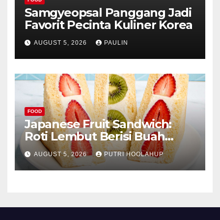
Samgyeopsal Panggang Jadi
Favorit Pecinta Kuliner Korea
AUGUST 5, 2026
PAULIN
FOOD
Japanese Fruit Sandwich:
Roti Lembut Berisi Buah
Segar yang Memikat Selera
AUGUST 5, 2026
PUTRI HOOLAHUP