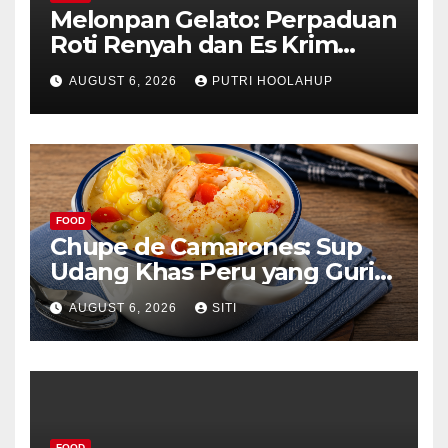
Melonpan Gelato: Perpaduan
Roti Renyah dan Es Krim
Lembut yang Menggoda
AUGUST 6, 2026
PUTRI HOOLAHUP
FOOD
Chupe de Camarones: Sup
Udang Khas Peru yang Gurih
Lezat
AUGUST 6, 2026
SITI
FOOD