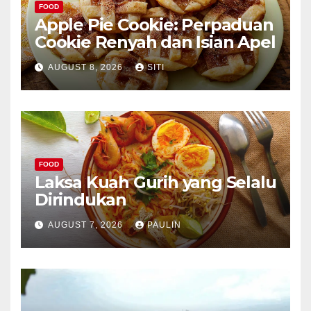
FOOD
Apple Pie Cookie: Perpaduan
Cookie Renyah dan Isian Apel
AUGUST 8, 2026
SITI
FOOD
Laksa Kuah Gurih yang Selalu
Dirindukan
AUGUST 7, 2026
PAULIN