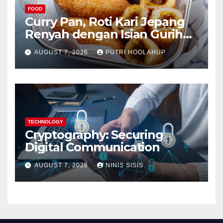
FOOD
Curry Pan, Roti Kari Jepang
Renyah dengan Isian Gurih
Menggoda
AUGUST 7, 2026
PUTRI HOOLAHUP
TECHNOLOGY
Cryptography: Securing
Digital Communication
AUGUST 7, 2026
NINIS SISIS