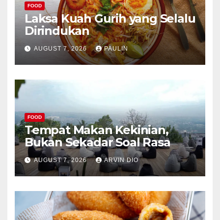
FOOD
Laksa Kuah Gurih yang Selalu
Dirindukan
AUGUST 7, 2026
PAULIN
FOOD
Tempat Makan Kekinian,
Bukan Sekadar Soal Rasa
AUGUST 7, 2026
ARVIN DIO