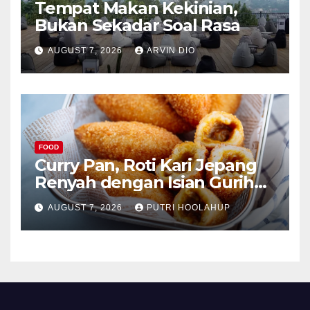
Tempat Makan Kekinian,
Bukan Sekadar Soal Rasa
AUGUST 7, 2026
ARVIN DIO
FOOD
Curry Pan, Roti Kari Jepang
Renyah dengan Isian Gurih
Menggoda
AUGUST 7, 2026
PUTRI HOOLAHUP