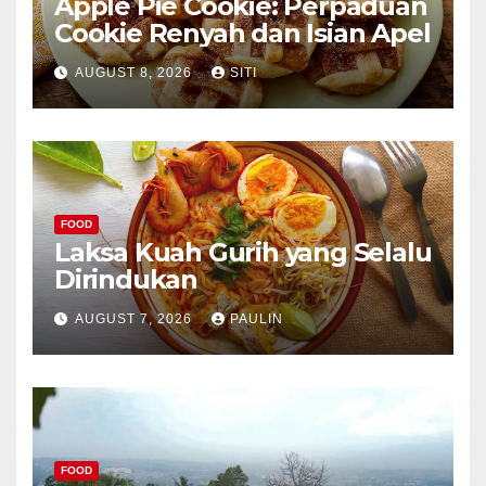
Apple Pie Cookie: Perpaduan
Cookie Renyah dan Isian Apel
AUGUST 8, 2026
SITI
FOOD
Laksa Kuah Gurih yang Selalu
Dirindukan
AUGUST 7, 2026
PAULIN
FOOD