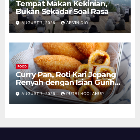
Tempat Makan Kekinian,
Bukan Sekadar Soal Rasa
AUGUST 7, 2026
ARVIN DIO
FOOD
Curry Pan, Roti Kari Jepang
Renyah dengan Isian Gurih
Menggoda
AUGUST 7, 2026
PUTRI HOOLAHUP