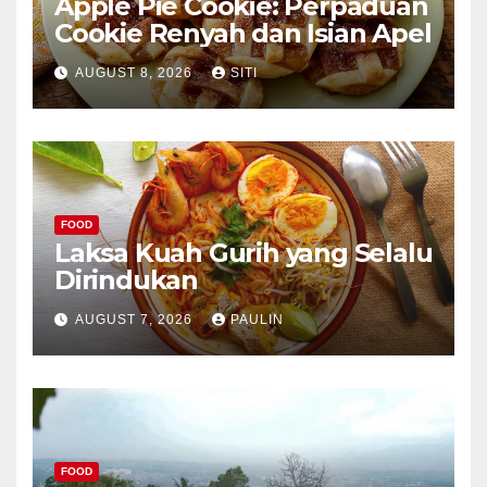
Apple Pie Cookie: Perpaduan
Cookie Renyah dan Isian Apel
AUGUST 8, 2026
SITI
FOOD
Laksa Kuah Gurih yang Selalu
Dirindukan
AUGUST 7, 2026
PAULIN
FOOD