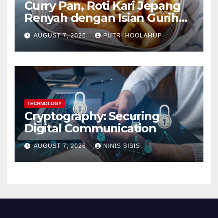
Curry Pan, Roti Kari Jepang
Renyah dengan Isian Gurih
Menggoda
AUGUST 7, 2026
PUTRI HOOLAHUP
TECHNOLOGY
Cryptography: Securing
Digital Communication
AUGUST 7, 2026
NINIS SISIS