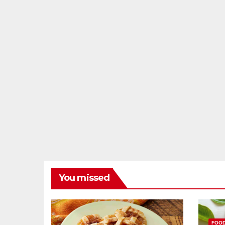
You missed
FOO