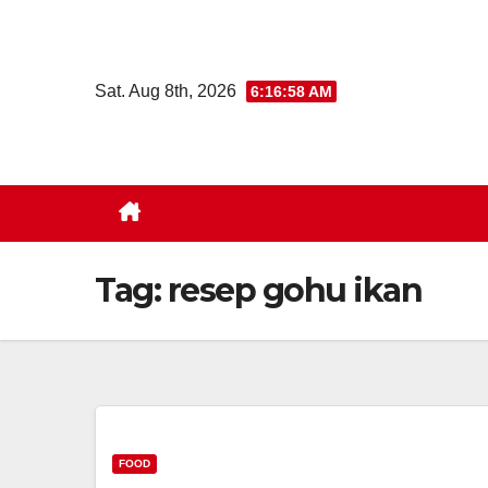
Skip
to
content
Sat. Aug 8th, 2026
6:16:59 AM
Tag:
resep gohu ikan
FOOD