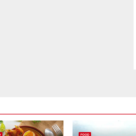
D
FOOD