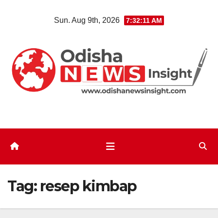
Skip
Sun. Aug 9th, 2026
7:32:12 AM
to
content
Tag:
resep kimbap