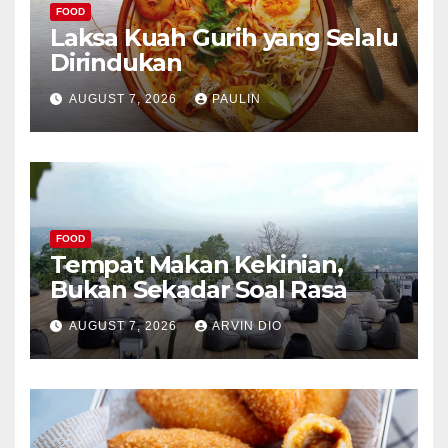
FOOD
Laksa Kuah Gurih yang Selalu
Dirindukan
AUGUST 7, 2026
PAULIN
FOOD
Tempat Makan Kekinian,
Bukan Sekadar Soal Rasa
AUGUST 7, 2026
ARVIN DIO