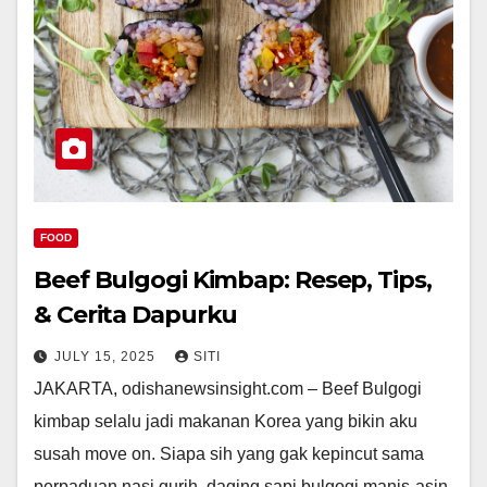
FOOD
Beef Bulgogi Kimbap: Resep, Tips,
& Cerita Dapurku
JULY 15, 2025
SITI
JAKARTA, odishanewsinsight.com – Beef Bulgogi
kimbap selalu jadi makanan Korea yang bikin aku
susah move on. Siapa sih yang gak kepincut sama
perpaduan nasi gurih, daging sapi bulgogi manis-asin,