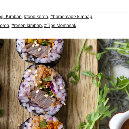
ogi Kimbap
,
#food korea
,
#homemade kimbap
,
orea
,
#resep kimbap
,
#Tips Memasak