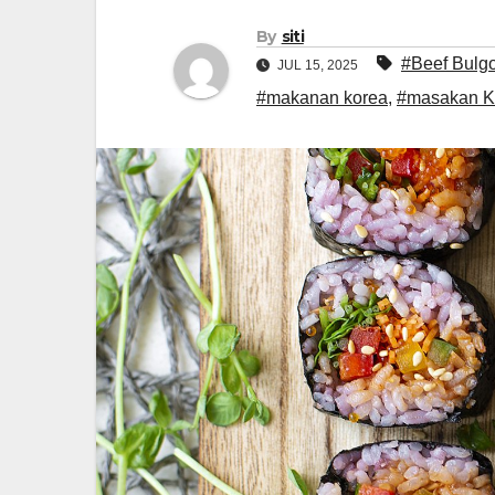
By
siti
#Beef Bulg
JUL 15, 2025
#makanan korea
,
#masakan K