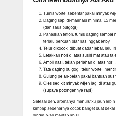
Cara Membuatnya Ala Aku
Tumis wortel sebentar pakai minyak wij
Daging sapi di-marinasi minimal 15 men
(dan saus bulgogi).
Panaskan teflon, tumis daging sampai m
terlalu berkuah biar nasi nggak letoy.
Telur dikocok, dibuat dadar lebar, lalu ir
Letakkan nori di atas sushi mat atau tal
Ambil nasi, tekan perlahan di atas nori
Tata daging bulgogi, telur, wortel, menti
Gulung pelan-pelan pakai bantuan sushi 
Oles sedikit minyak wijen lagi di atas
(supaya potongannya rapi).
Selesai deh, aromanya menurutku jauh lebih 
kimbap sebenarnya cocok banget buat bekal 
dingin, wah mantap abis!