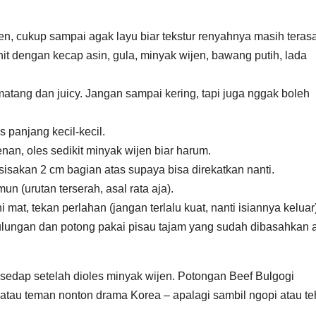
en, cukup sampai agak layu biar tekstur renyahnya masih terasa
it dengan kecap asin, gula, minyak wijen, bawang putih, lada
atang dan juicy. Jangan sampai kering, tapi juga nggak boleh
is panjang kecil-kecil.
enan, oles sedikit minyak wijen biar harum.
, sisakan 2 cm bagian atas supaya bisa direkatkan nanti.
mun (urutan terserah, asal rata aja).
mat, tekan perlahan (jangan terlalu kuat, nanti isiannya keluar)
 gulungan dan potong pakai pisau tajam yang sudah dibasahkan a
sedap setelah dioles minyak wijen. Potongan Beef Bulgogi
atau teman nonton drama Korea – apalagi sambil ngopi atau te