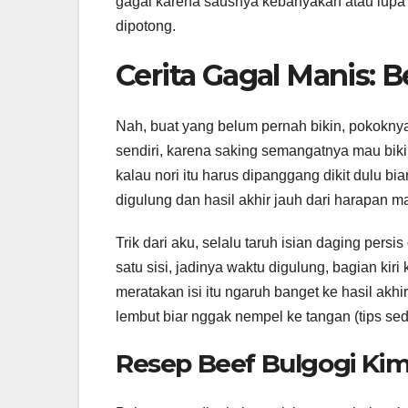
gagal karena sausnya kebanyakan atau lupa 
dipotong.
Cerita Gagal Manis: B
Nah, buat yang belum pernah bikin, pokokn
sendiri, karena saking semangatnya mau bikin
kalau nori itu harus dipanggang dikit dulu b
digulung dan hasil akhir jauh dari harapan 
Trik dari aku, selalu taruh isian daging per
satu sisi, jadinya waktu digulung, bagian kir
meratakan isi itu ngaruh banget ke hasil akh
lembut biar nggak nempel ke tangan (tips sed
Resep Beef Bulgogi Kim