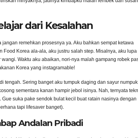
tiriskan minyaknya, jadinya kimbapku malah lembek dan susah
elajar dari Kesalahan
ya jangan remehkan prosesnya ya. Aku bahkan sempat ketawa
 Food Korea ala-ala, aku justru salah step. Misalnya, aku lupa
iar wangi. Waktu aku abaikan, nori-nya malah gampang robek pa
makanan Korea yang instagramable!
sis di tengah. Sering banget aku tumpuk daging dan sayur numpuk
i kosong sementara kanan hampir jebol isinya. Nah, ternyata tekn
ir. Gue suka pake sendok bulat kecil buat ratain nasinya dengan
erhana tapi lifesaver banget).
bap Andalan Pribadi