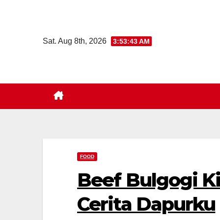
Skip
to
content
Sat. Aug 8th, 2026
3:53:44 AM
FOOD
Beef Bulgogi Ki
Cerita Dapurku