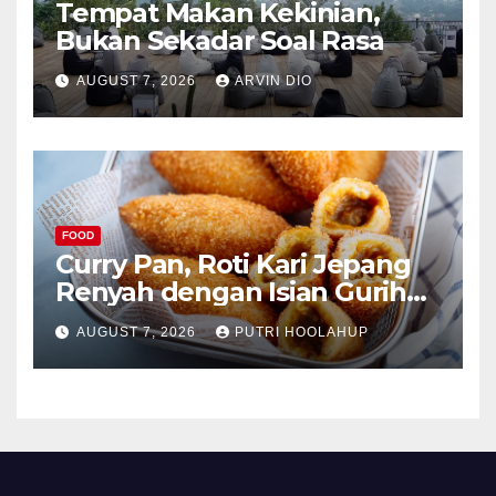
Tempat Makan Kekinian,
Bukan Sekadar Soal Rasa
AUGUST 7, 2026
ARVIN DIO
FOOD
Curry Pan, Roti Kari Jepang
Renyah dengan Isian Gurih
Menggoda
AUGUST 7, 2026
PUTRI HOOLAHUP