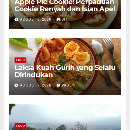
Apple Pie Cookie: Perpaduan
Cookie Renyah dan Isian Apel
AUGUST 8, 2026
SITI
FOOD
Laksa Kuah Gurih yang Selalu
Dirindukan
AUGUST 7, 2026
PAULIN
FOOD