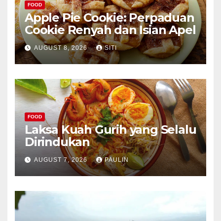
FOOD
Apple Pie Cookie: Perpaduan
Cookie Renyah dan Isian Apel
AUGUST 8, 2026
SITI
FOOD
Laksa Kuah Gurih yang Selalu
Dirindukan
AUGUST 7, 2026
PAULIN