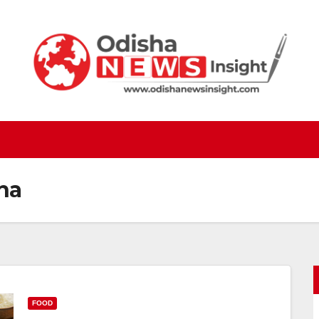
na
FOOD