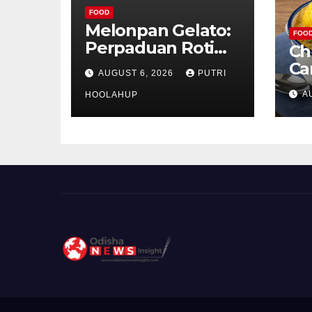
FOOD
Melonpan Gelato:
FOO
Perpaduan Roti
Ch
Renyah dan Es
Ca
AUGUST 6, 2026
PUTRI
Krim Lembut yang
Ud
A
Menggoda
HOOLAHUP
ya