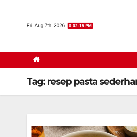
Skip
to
content
Fri. Aug 7th, 2026
6:02:16 PM
Tag:
resep pasta sederha