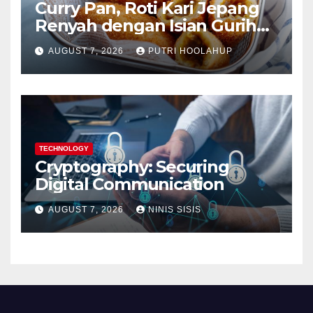
Curry Pan, Roti Kari Jepang
Renyah dengan Isian Gurih
Menggoda
AUGUST 7, 2026
PUTRI HOOLAHUP
TECHNOLOGY
Cryptography: Securing
Digital Communication
AUGUST 7, 2026
NINIS SISIS