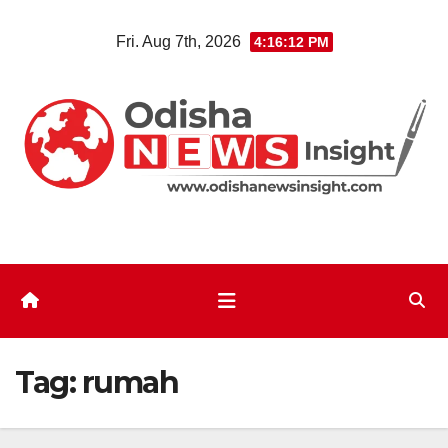
Skip
Fri. Aug 7th, 2026
4:16:12 PM
to
content
Tag:
rumah