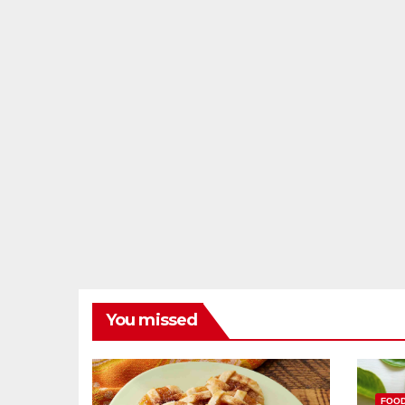
You missed
FOO