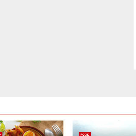
D
FOOD