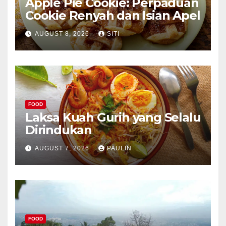
Apple Pie Cookie: Perpaduan
Cookie Renyah dan Isian Apel
AUGUST 8, 2026
SITI
FOOD
Laksa Kuah Gurih yang Selalu
Dirindukan
AUGUST 7, 2026
PAULIN
FOOD