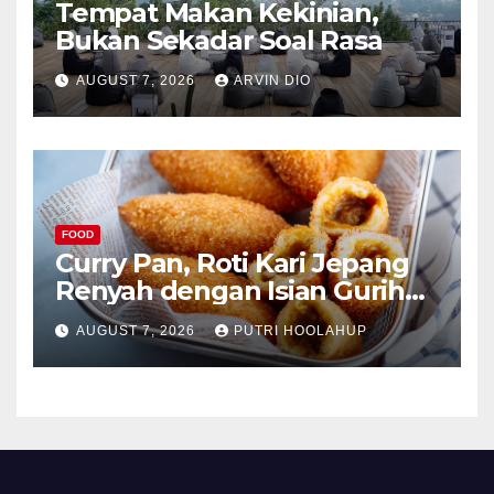
Tempat Makan Kekinian,
Bukan Sekadar Soal Rasa
AUGUST 7, 2026
ARVIN DIO
FOOD
Curry Pan, Roti Kari Jepang
Renyah dengan Isian Gurih
Menggoda
AUGUST 7, 2026
PUTRI HOOLAHUP