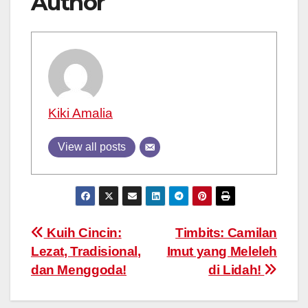
Author
Kiki Amalia
View all posts
Post
Kuih Cincin:
Timbits: Camilan
Lezat, Tradisional,
Imut yang Meleleh
navigation
dan Menggoda!
di Lidah!