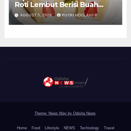
Roti Lembut Berisi Buah
Segar yang Memikat Selera
AUGUST 5, 2026
PUTRI HOOLAHUP
Theme: News Way by
Odisha News
.
Home
Food
Lifestyle
NEWS
Technology
Travel