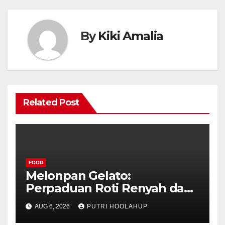
By
Kiki Amalia
Related Post
FOOD
Melonpan Gelato:
Perpaduan Roti Renyah dan
Es Krim Lembut yang
AUG 6, 2026
PUTRI HOOLAHUP
Menggoda