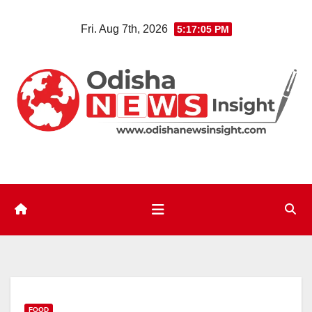
Skip
Fri. Aug 7th, 2026
5:17:06 PM
to
content
FOOD