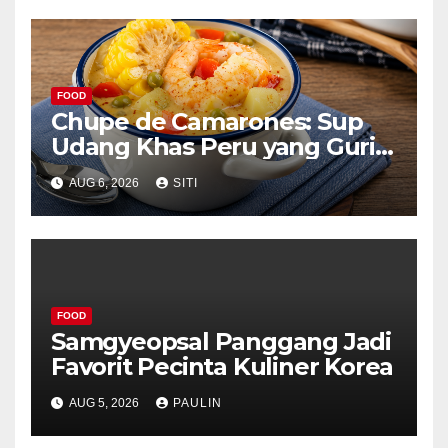
FOOD
Chupe de Camarones: Sup
Udang Khas Peru yang Gurih
Lezat
AUG 6, 2026
SITI
FOOD
Samgyeopsal Panggang Jadi
Favorit Pecinta Kuliner Korea
AUG 5, 2026
PAULIN