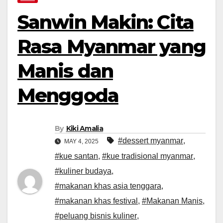
Sanwin Makin: Cita
Rasa Myanmar yang
Manis dan
Menggoda
By
Kiki Amalia
#dessert myanmar
,
MAY 4, 2025
#kue santan
,
#kue tradisional myanmar
,
#kuliner budaya
,
#makanan khas asia tenggara
,
#makanan khas festival
,
#Makanan Manis
,
#peluang bisnis kuliner
,