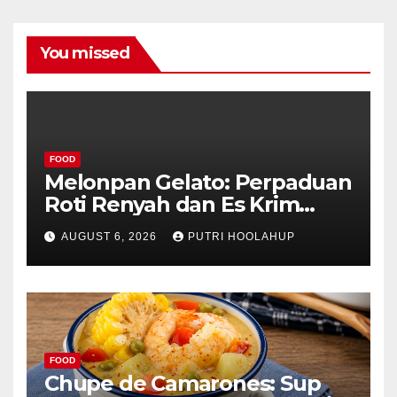
You missed
FOOD
Melonpan Gelato: Perpaduan
Roti Renyah dan Es Krim
Lembut yang Menggoda
AUGUST 6, 2026
PUTRI HOOLAHUP
FOOD
Chupe de Camarones: Sup