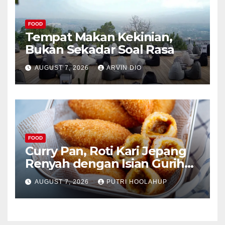
FOOD
Tempat Makan Kekinian,
Bukan Sekadar Soal Rasa
AUGUST 7, 2026
ARVIN DIO
FOOD
Curry Pan, Roti Kari Jepang
Renyah dengan Isian Gurih
Menggoda
AUGUST 7, 2026
PUTRI HOOLAHUP