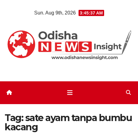
Skip
Sun. Aug 9th, 2026
3:45:38 AM
to
content
Tag:
sate ayam tanpa bumbu
kacang