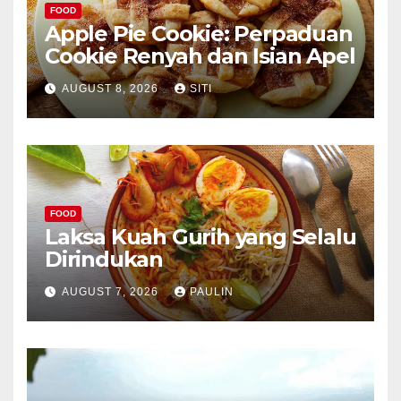
FOOD
Apple Pie Cookie: Perpaduan
Cookie Renyah dan Isian Apel
AUGUST 8, 2026
SITI
FOOD
Laksa Kuah Gurih yang Selalu
Dirindukan
AUGUST 7, 2026
PAULIN