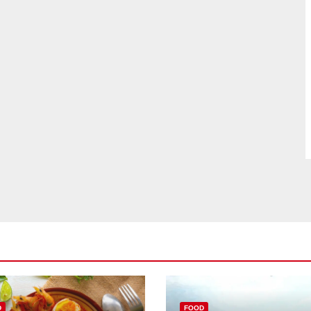
D
FOOD