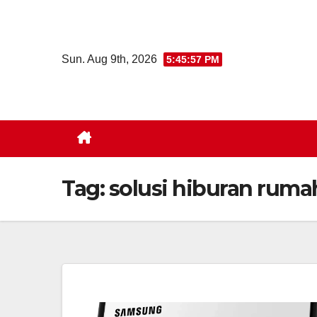
Skip
to
content
Sun. Aug 9th, 2026
5:45:58 PM
Tag:
solusi hiburan ruma