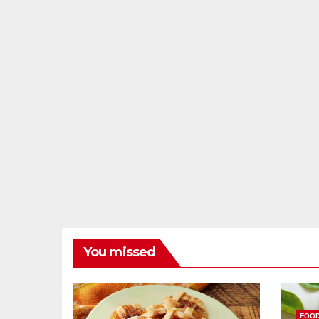
You missed
FOO