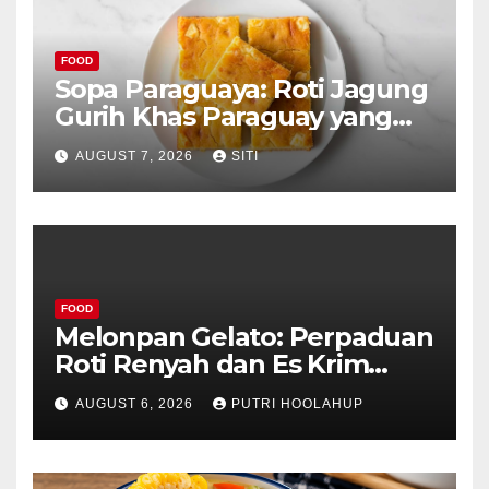
FOOD
Sopa Paraguaya: Roti Jagung
Gurih Khas Paraguay yang
Unik
AUGUST 7, 2026
SITI
FOOD
Melonpan Gelato: Perpaduan
Roti Renyah dan Es Krim
Lembut yang Menggoda
AUGUST 6, 2026
PUTRI HOOLAHUP