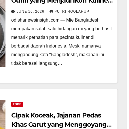
Gurih yang Menjadi Ikon Kuliner
Malam Hari
JUNE 16, 2026
PUTRI HOOLAHUP
odishanewsinsight.com — Mie Bangladesh
merupakan salah satu hidangan mi yang berhasil
menarik perhatian para pecinta kuliner di
berbagai daerah Indonesia. Meski namanya
mengandung kata “Bangladesh”, makanan ini
tidak berasal langsung…
FOOD
Cipak Koceak, Jajanan Pedas
Khas Garut yang Menggoyang