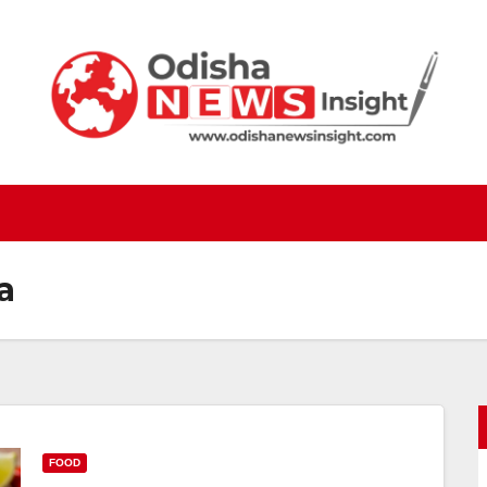
a
FOOD