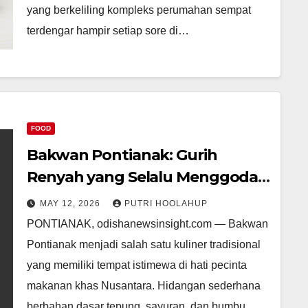
yang berkeliling kompleks perumahan sempat
terdengar hampir setiap sore di…
FOOD
Bakwan Pontianak: Gurih
Renyah yang Selalu Menggoda
situstoto
MAY 12, 2026
PUTRI HOOLAHUP
PONTIANAK, odishanewsinsight.com — Bakwan
Pontianak menjadi salah satu kuliner tradisional
yang memiliki tempat istimewa di hati pecinta
makanan khas Nusantara. Hidangan sederhana
berbahan dasar tepung, sayuran, dan bumbu