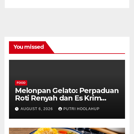
You missed
FOOD
Melonpan Gelato: Perpaduan
Roti Renyah dan Es Krim
Lembut yang Menggoda
AUGUST 6, 2026
PUTRI HOOLAHUP