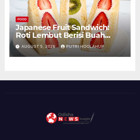
FOOD
Japanese Fruit Sandwich:
Roti Lembut Berisi Buah
Segar yang Memikat Selera
AUGUST 5, 2026
PUTRI HOOLAHUP