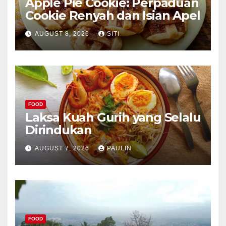
Apple Pie Cookie: Perpaduan
Cookie Renyah dan Isian Apel
AUGUST 8, 2026
SITI
FOOD
Laksa Kuah Gurih yang Selalu
Dirindukan
AUGUST 7, 2026
PAULIN
FOOD