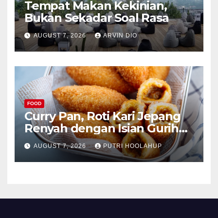
Tempat Makan Kekinian,
Bukan Sekadar Soal Rasa
AUGUST 7, 2026
ARVIN DIO
FOOD
Curry Pan, Roti Kari Jepang
Renyah dengan Isian Gurih
Menggoda
AUGUST 7, 2026
PUTRI HOOLAHUP