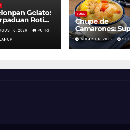
D
lonpan Gelato:
FOOD
rpaduan Roti
Chupe de
nyah dan Es
Camarones: Su
UGUST 6, 2026
PUTRI
im Lembut yang
Udang Khas Pe
AUGUST 6, 2026
SITI
nggoda
LAHUP
yang Gurih Leza