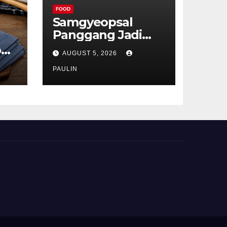
FOOD
Samgyeopsal
Panggang Jadi
Favorit Pecinta
p
AUGUST 5, 2026
Kuliner Korea
ru
PAULIN
t