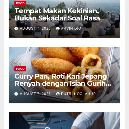
FOOD
Tempat Makan Kekinian,
Bukan Sekadar Soal Rasa
AUGUST 7, 2026
ARVIN DIO
FOOD
Curry Pan, Roti Kari Jepang
Renyah dengan Isian Gurih
Menggoda
AUGUST 7, 2026
PUTRI HOOLAHUP