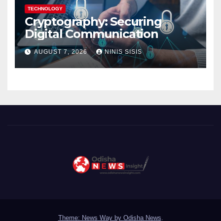
TECHNOLOGY
Cryptography: Securing
Digital Communication
AUGUST 7, 2026
NINIS SISIS
Theme: News Way by
Odisha News
.