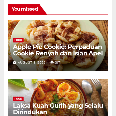
You missed
FOOD
Apple Pie Cookie: Perpaduan
Cookie Renyah dan Isian Apel
AUGUST 8, 2026
SITI
FOOD
Laksa Kuah Gurih yang Selalu
Dirindukan