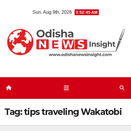
Skip
Sun. Aug 9th, 2026
3:52:45 AM
to
content
Tag:
tips traveling Wakatobi