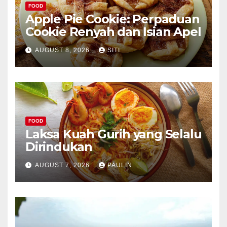
FOOD
Apple Pie Cookie: Perpaduan
Cookie Renyah dan Isian Apel
AUGUST 8, 2026
SITI
FOOD
Laksa Kuah Gurih yang Selalu
Dirindukan
AUGUST 7, 2026
PAULIN