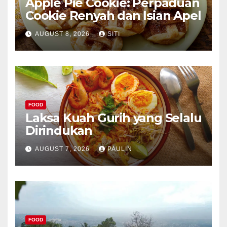
Apple Pie Cookie: Perpaduan
Cookie Renyah dan Isian Apel
AUGUST 8, 2026
SITI
FOOD
Laksa Kuah Gurih yang Selalu
Dirindukan
AUGUST 7, 2026
PAULIN
FOOD