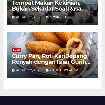
Tempat Makan Kekinian,
Bukan Sekadar Soal Rasa
AUGUST 7, 2026
ARVIN DIO
FOOD
Curry Pan, Roti Kari Jepang
Renyah dengan Isian Gurih
Menggoda
AUGUST 7, 2026
PUTRI HOOLAHUP