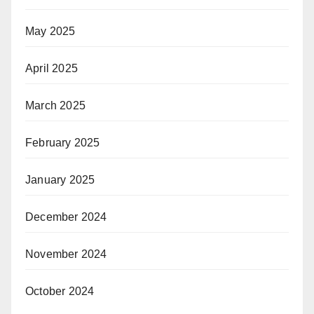
May 2025
April 2025
March 2025
February 2025
January 2025
December 2024
November 2024
October 2024