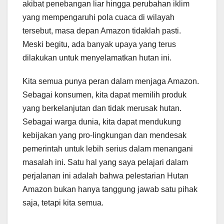
akibat penebangan liar hingga perubahan iklim
yang mempengaruhi pola cuaca di wilayah
tersebut, masa depan Amazon tidaklah pasti.
Meski begitu, ada banyak upaya yang terus
dilakukan untuk menyelamatkan hutan ini.
Kita semua punya peran dalam menjaga Amazon.
Sebagai konsumen, kita dapat memilih produk
yang berkelanjutan dan tidak merusak hutan.
Sebagai warga dunia, kita dapat mendukung
kebijakan yang pro-lingkungan dan mendesak
pemerintah untuk lebih serius dalam menangani
masalah ini. Satu hal yang saya pelajari dalam
perjalanan ini adalah bahwa pelestarian Hutan
Amazon bukan hanya tanggung jawab satu pihak
saja, tetapi kita semua.