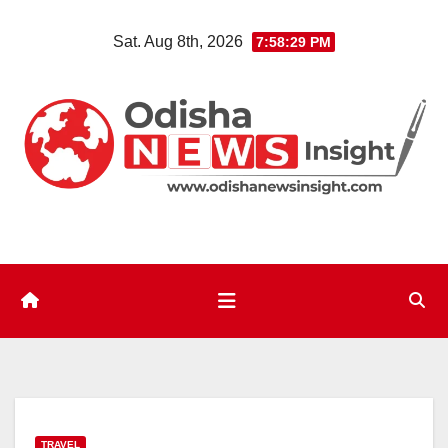
Skip
Sat. Aug 8th, 2026
7:58:30 PM
to
content
TRAVEL