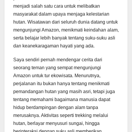
menjadi salah satu cara untuk melibatkan
masyarakat dalam upaya menjaga kelestarian
hutan. Wisatawan dari seluruh dunia datang untuk
mengunjungi Amazon, menikmati keindahan alam,
serta belajar lebih banyak tentang suku-suku asli
dan keanekaragaman hayati yang ada.
Saya sendiri pernah mendengar cerita dari
seorang teman yang sempat mengunjungi
Amazon untuk tur ekowisata. Menurutnya,
perjalanan itu bukan hanya tentang menikmati
pemandangan hutan yang masih asri, tetapi juga
tentang memahami bagaimana manusia dapat
hidup berdampingan dengan alam tanpa
merusaknya. Aktivitas seperti trekking melalui
hutan, berlayar menyusuri sungai, hingga
berinteraksi dengan suku asli memberikan