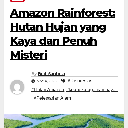
Amazon Rainforest:
Hutan Hujan yang
Kaya dan Penuh
Misteri
By
Budi Santoso
#Deforestasi
,
MAY 4, 2025
#Hutan Amazon
,
#keanekaragaman hayati
,
#Pelestarian Alam