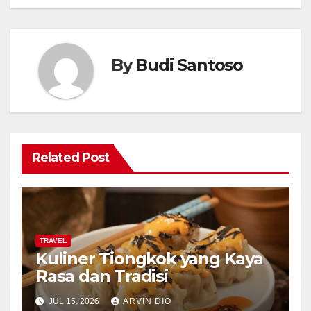
By
Budi Santoso
Related Post
TRAVEL
Kuliner Tiongkok yang Kaya
Rasa dan Tradisi
JUL 15, 2026
ARVIN DIO