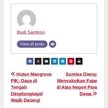
Budi Santoso
View all posts
Post
Hutan Mangrove
Sunrise Dieng:
PIK: Oase di
Menyaksikan Fajar
navigation
Tengah
di Atas Negeri Para
Dingdongtogel
Dewa
Wajib Datangi