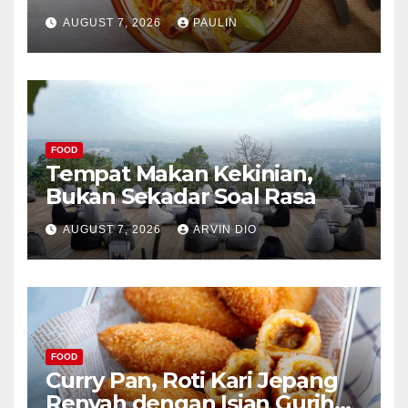
AUGUST 7, 2026
PAULIN
FOOD
Tempat Makan Kekinian,
Bukan Sekadar Soal Rasa
AUGUST 7, 2026
ARVIN DIO
FOOD
Curry Pan, Roti Kari Jepang
Renyah dengan Isian Gurih