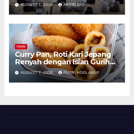
AUGUST 7, 2026
ARVIN DIO
FOOD
Curry Pan, Roti Kari Jepang
Renyah dengan Isian Gurih
Menggoda
AUGUST 7, 2026
PUTRI HOOLAHUP