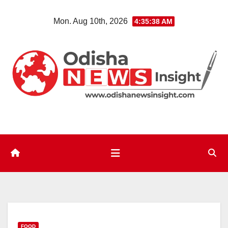
Skip
Mon. Aug 10th, 2026
4:35:39 AM
to
content
FOOD