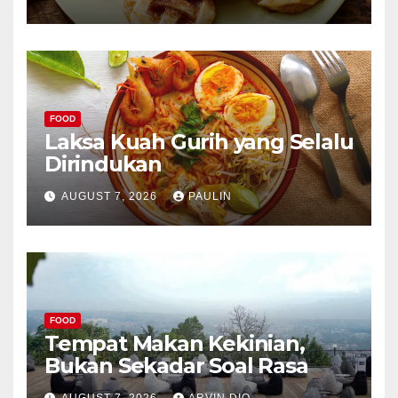
FOOD
Laksa Kuah Gurih yang Selalu
Dirindukan
AUGUST 7, 2026
PAULIN
FOOD
Tempat Makan Kekinian,
Bukan Sekadar Soal Rasa
AUGUST 7, 2026
ARVIN DIO