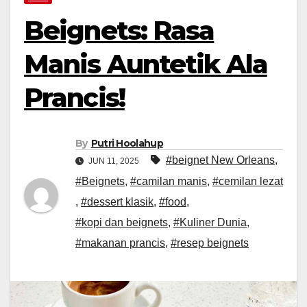
Beignets: Rasa
Manis Auntetik Ala
Prancis!
By
Putri Hoolahup
#beignet New Orleans
,
JUN 11, 2025
#Beignets
,
#camilan manis
,
#cemilan lezat
,
#dessert klasik
,
#food
,
#kopi dan beignets
,
#Kuliner Dunia
,
#makanan prancis
,
#resep beignets