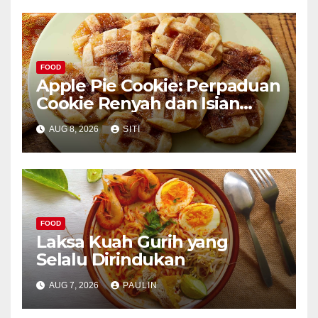
FOOD
Apple Pie Cookie: Perpaduan
Cookie Renyah dan Isian
Apel
AUG 8, 2026
SITI
FOOD
Laksa Kuah Gurih yang
Selalu Dirindukan
AUG 7, 2026
PAULIN