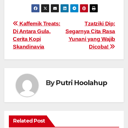
Post
Kaffemik Treats:
Tzatziki Dip:
Di Antara Gula,
Segarnya Cita Rasa
navigation
Cerita Kopi
Yunani yang Wajib
Skandinavia
Dicoba!
By
Putri Hoolahup
Related Post