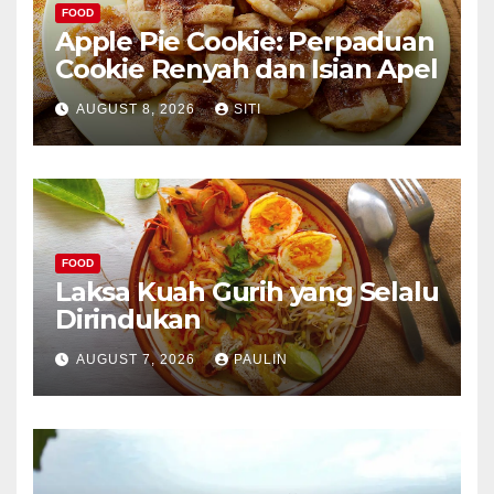
FOOD
Apple Pie Cookie: Perpaduan
Cookie Renyah dan Isian Apel
AUGUST 8, 2026
SITI
FOOD
Laksa Kuah Gurih yang Selalu
Dirindukan
AUGUST 7, 2026
PAULIN