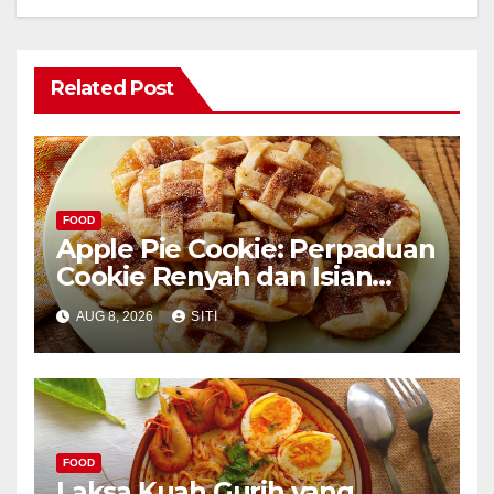
Related Post
FOOD
Apple Pie Cookie: Perpaduan
Cookie Renyah dan Isian
Apel
AUG 8, 2026
SITI
FOOD
Laksa Kuah Gurih yang