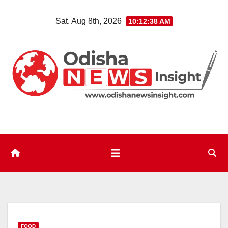
Skip
Sat. Aug 8th, 2026
10:12:39 AM
to
content
FOOD