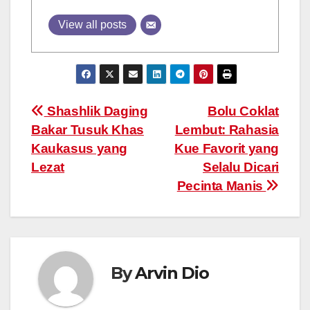
View all posts
Post
Shashlik Daging
Bolu Coklat
Bakar Tusuk Khas
Lembut: Rahasia
navigation
Kaukasus yang
Kue Favorit yang
Lezat
Selalu Dicari
Pecinta Manis
By
Arvin Dio