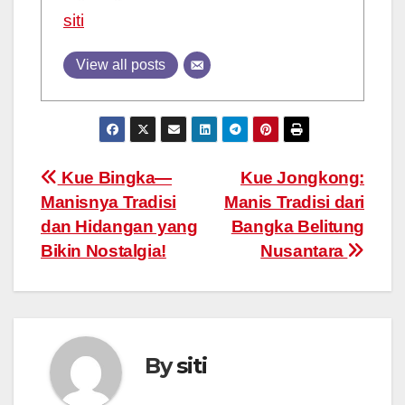
siti
View all posts
Post
Kue Bingka—
Kue Jongkong:
Manisnya Tradisi
Manis Tradisi dari
navigation
dan Hidangan yang
Bangka Belitung
Bikin Nostalgia!
Nusantara
By
siti