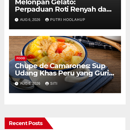
Melonpan Gelato:
Perpaduan Roti Renyah dan
Es Krim Lembut yang
AUG 6, 2026
PUTRI HOOLAHUP
Menggoda
FOOD
Chupe de Camarones: Sup
Udang Khas Peru yang Gurih
Lezat
AUG 6, 2026
SITI
Recent Posts