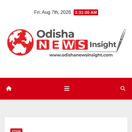
Skip
Fri. Aug 7th, 2026
3:31:01 AM
to
content
FOOD