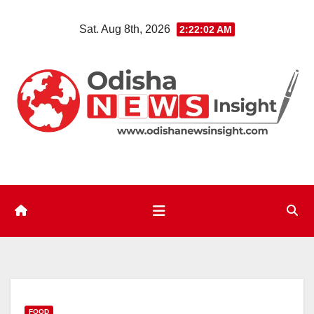
Skip
Sat. Aug 8th, 2026
2:22:03 AM
to
content
FOOD