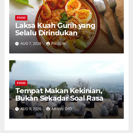
FOOD
Laksa Kuah Gurih yang
Selalu Dirindukan
AUG 7, 2026
PAULIN
FOOD
Tempat Makan Kekinian,
Bukan Sekadar Soal Rasa
AUG 7, 2026
ARVIN DIO