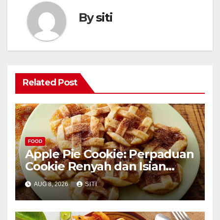
By
siti
Related Post
FOOD
Apple Pie Cookie: Perpaduan
Cookie Renyah dan Isian
Apel
AUG 8, 2026
SITI