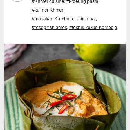
#Khmer cuisine
,
#kroeung pasta
,
#kuliner Khmer
,
#masakan Kamboja tradisional
,
#resep fish amok
,
#teknik kukus Kamboja