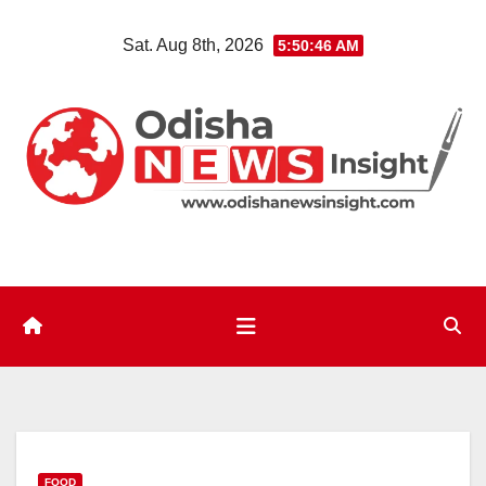
Skip
Sat. Aug 8th, 2026
5:50:47 AM
to
content
FOOD