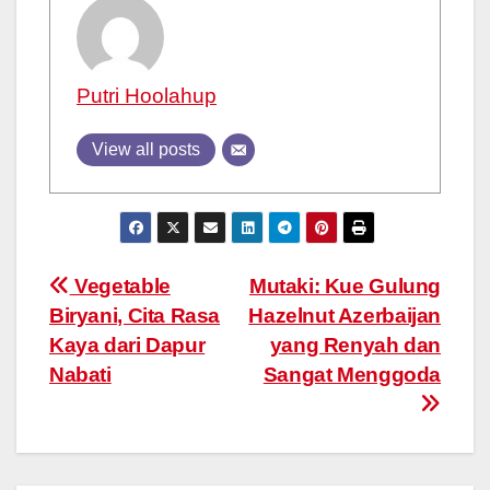
Putri Hoolahup
View all posts
Post
Vegetable
Mutaki: Kue Gulung
Biryani, Cita Rasa
Hazelnut Azerbaijan
navigation
Kaya dari Dapur
yang Renyah dan
Nabati
Sangat Menggoda