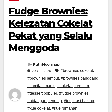
Fudge Brownies:
Kelezatan Cokelat
Pekat yang Selalu
Menggoda
By
Putri Hoolahup
#brownies cokelat
,
JUN 12, 2026
#brownies lembut
,
#brownies panggang
,
#camilan manis
,
#cokelat premium
,
#dessert populer
,
#fudge brownies
,
#hidangan penutup
,
#inspirasi baking
,
#kue cokelat
,
#kue rumahan
,