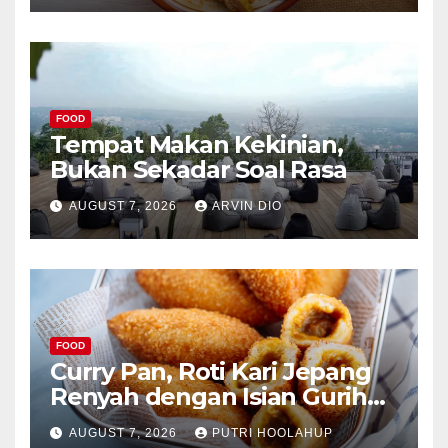
FOOD
Tempat Makan Kekinian,
Bukan Sekadar Soal Rasa
AUGUST 7, 2026
ARVIN DIO
FOOD
Curry Pan, Roti Kari Jepang
Renyah dengan Isian Gurih
Menggoda
AUGUST 7, 2026
PUTRI HOOLAHUP