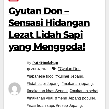
Gyutan Don –
Sensasi Hidangan
Lezat Lidah Sapi
yang Menggoda!
By
Putri Hoolahup
#Gyutan Don
,
AUG 6, 2025
#japanese food
,
#kuliner Jepang
,
#lidah sapi Jepang
,
#makanan jepang
,
#makanan khas Sendai
,
#makanan sehat
,
#makanan viral
,
#menu Jepang populer
,
#nasi lidah sapi
,
#resep Jepang
,