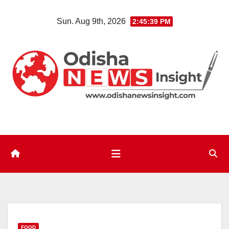
Skip
Sun. Aug 9th, 2026
2:45:40 PM
to
content
FOOD