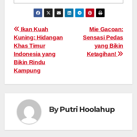
Post
Ikan Kuah
Mie Gacoan:
Kuning: Hidangan
Sensasi Pedas
navigation
Khas Timur
yang Bikin
Indonesia yang
Ketagihan!
Bikin Rindu
Kampung
By
Putri Hoolahup