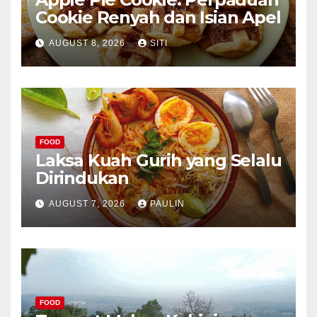
Cookie Renyah dan Isian Apel
AUGUST 8, 2026
SITI
FOOD
Laksa Kuah Gurih yang Selalu
Dirindukan
AUGUST 7, 2026
PAULIN
FOOD