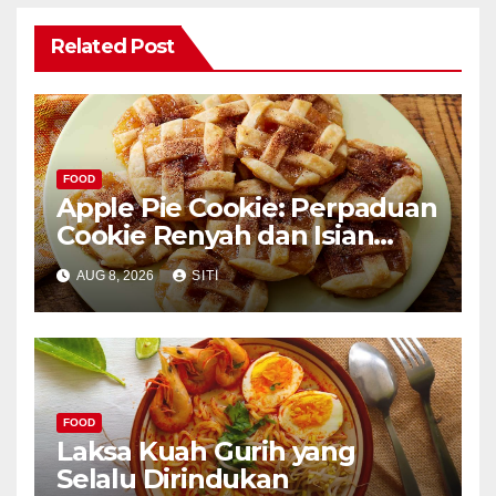
Related Post
FOOD
Apple Pie Cookie: Perpaduan
Cookie Renyah dan Isian
Apel
AUG 8, 2026
SITI
FOOD
Laksa Kuah Gurih yang
Selalu Dirindukan