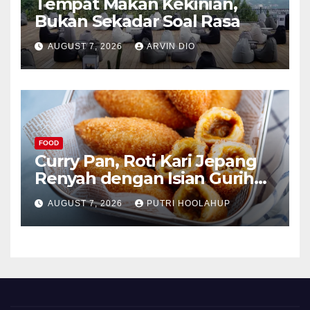
Tempat Makan Kekinian,
Bukan Sekadar Soal Rasa
AUGUST 7, 2026
ARVIN DIO
FOOD
Curry Pan, Roti Kari Jepang
Renyah dengan Isian Gurih
Menggoda
AUGUST 7, 2026
PUTRI HOOLAHUP