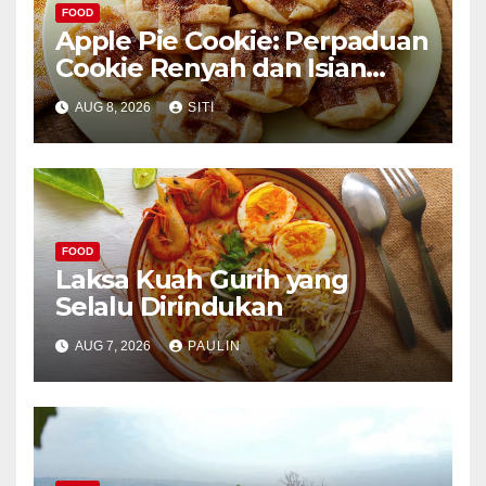
FOOD
Apple Pie Cookie: Perpaduan
Cookie Renyah dan Isian
Apel
AUG 8, 2026
SITI
FOOD
Laksa Kuah Gurih yang
Selalu Dirindukan
AUG 7, 2026
PAULIN