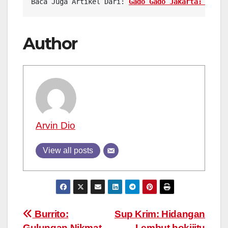
Baca Juga Artikel Dari: 
Gado Gado Jakarta: Cita 
Author
Arvin Dio
View all posts
Post
Burrito:
Sup Krim: Hidangan
Gulungan Nikmat
Lembut hokijitu