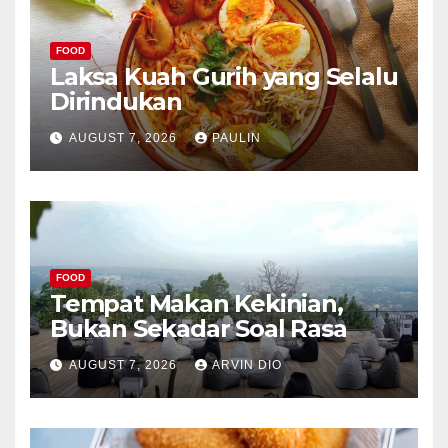
FOOD
Laksa Kuah Gurih yang Selalu
Dirindukan
AUGUST 7, 2026
PAULIN
FOOD
Tempat Makan Kekinian,
Bukan Sekadar Soal Rasa
AUGUST 7, 2026
ARVIN DIO