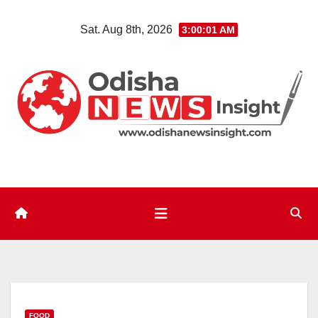
Skip
Sat. Aug 8th, 2026
3:00:02 AM
to
content
FOOD