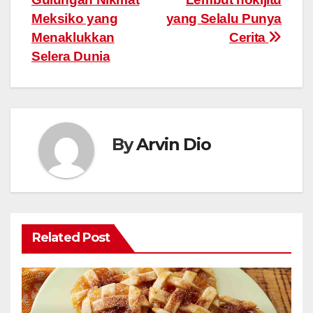
navigation
Meksiko yang
yang Selalu Punya
Menaklukkan
Cerita
Selera Dunia
By
Arvin Dio
Related Post