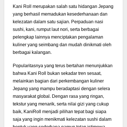
Kani Roll merupakan salah satu hidangan Jepang
yang berhasil memadukan kesederhanaan dan
kelezatan dalam satu sajian. Perpaduan nasi
sushi, kani, rumput laut nori, serta berbagai
pelengkap lainnya menciptakan pengalaman
kuliner yang seimbang dan mudah dinikmati oleh
berbagai kalangan.
Popularitasnya yang terus bertahan menunjukkan
bahwa Kani Roll bukan sekadar tren sesaat,
melainkan bagian dari perkembangan kuliner
Jepang yang mampu beradaptasi dengan selera
masyarakat global. Dengan rasa yang ringan,
tekstur yang menarik, serta nilai gizi yang cukup
baik, KaniRoll menjadi pilihan tepat bagi siapa
saja yang ingin menikmati kelezatan sushi dalam
bentuk yang sederhana namun tetap istimewa.