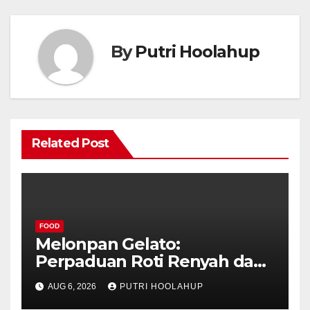
By
Putri Hoolahup
Related Post
FOOD
Melonpan Gelato:
Perpaduan Roti Renyah dan
Es Krim Lembut yang
AUG 6, 2026
PUTRI HOOLAHUP
Menggoda