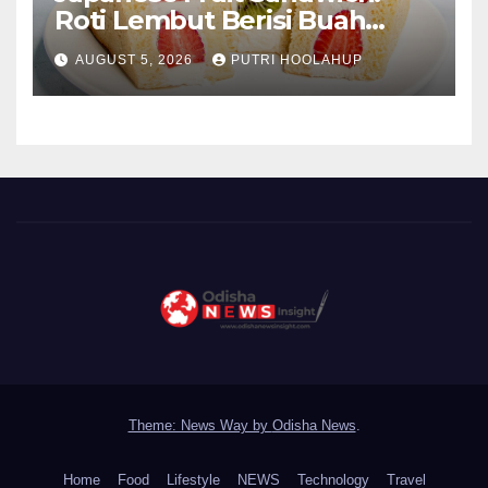
Roti Lembut Berisi Buah
Segar yang Memikat Selera
AUGUST 5, 2026
PUTRI HOOLAHUP
Theme: News Way by
Odisha News
.
Home
Food
Lifestyle
NEWS
Technology
Travel