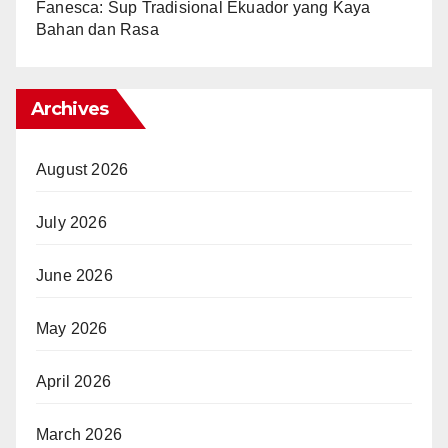
Fanesca: Sup Tradisional Ekuador yang Kaya
Bahan dan Rasa
Archives
August 2026
July 2026
June 2026
May 2026
April 2026
March 2026