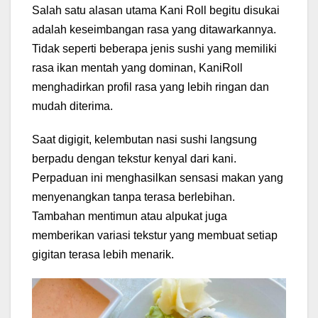
Salah satu alasan utama Kani Roll begitu disukai
adalah keseimbangan rasa yang ditawarkannya.
Tidak seperti beberapa jenis sushi yang memiliki
rasa ikan mentah yang dominan, KaniRoll
menghadirkan profil rasa yang lebih ringan dan
mudah diterima.
Saat digigit, kelembutan nasi sushi langsung
berpadu dengan tekstur kenyal dari kani.
Perpaduan ini menghasilkan sensasi makan yang
menyenangkan tanpa terasa berlebihan.
Tambahan mentimun atau alpukat juga
memberikan variasi tekstur yang membuat setiap
gigitan terasa lebih menarik.