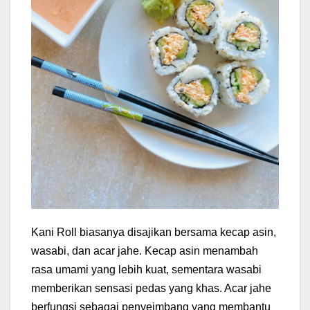
Kani Roll biasanya disajikan bersama kecap asin,
wasabi, dan acar jahe. Kecap asin menambah
rasa umami yang lebih kuat, sementara wasabi
memberikan sensasi pedas yang khas. Acar jahe
berfungsi sebagai penyeimbang yang membantu