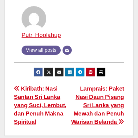
Putri Hoolahup
View all posts
Post
Kiribath: Nasi
Lamprais: Paket
Santan Sri Lanka
Nasi Daun Pisang
navigation
yang Suci, Lembut,
Sri Lanka yang
dan Penuh Makna
Mewah dan Penuh
Spiritual
Warisan Belanda