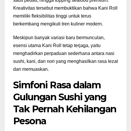
saus pedas, hingga topping seafood premium.
Kreativitas tersebut membuktikan bahwa Kani Roll
memiliki fleksibilitas tinggi untuk terus
berkembang mengikuti tren kuliner modern.
Meskipun banyak variasi baru bermunculan,
esensi utama Kani Roll tetap terjaga, yaitu
menghadirkan perpaduan sederhana antara nasi
sushi, kani, dan nori yang menghasilkan rasa lezat
dan memuaskan.
Simfoni Rasa dalam
Gulungan Sushi yang
Tak Pernah Kehilangan
Pesona