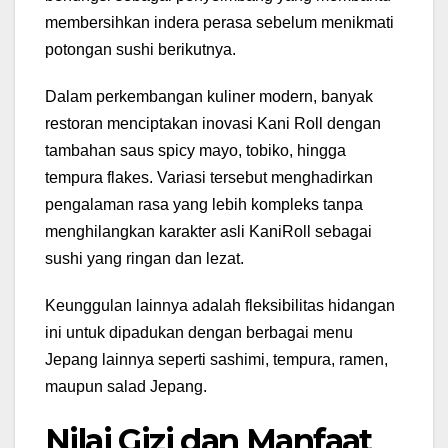
membersihkan indera perasa sebelum menikmati
potongan sushi berikutnya.
Dalam perkembangan kuliner modern, banyak
restoran menciptakan inovasi Kani Roll dengan
tambahan saus spicy mayo, tobiko, hingga
tempura flakes. Variasi tersebut menghadirkan
pengalaman rasa yang lebih kompleks tanpa
menghilangkan karakter asli KaniRoll sebagai
sushi yang ringan dan lezat.
Keunggulan lainnya adalah fleksibilitas hidangan
ini untuk dipadukan dengan berbagai menu
Jepang lainnya seperti sashimi, tempura, ramen,
maupun salad Jepang.
Nilai Gizi dan Manfaat