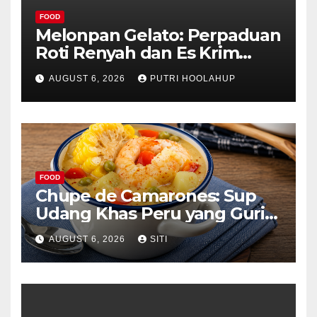
FOOD
Melonpan Gelato: Perpaduan
Roti Renyah dan Es Krim
Lembut yang Menggoda
AUGUST 6, 2026
PUTRI HOOLAHUP
FOOD
Chupe de Camarones: Sup
Udang Khas Peru yang Gurih
Lezat
AUGUST 6, 2026
SITI