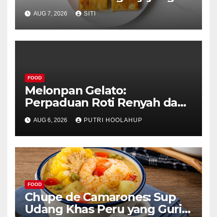
Unik
AUG 7, 2026
SITI
FOOD
Melonpan Gelato:
Perpaduan Roti Renyah dan
Es Krim Lembut yang
AUG 6, 2026
PUTRI HOOLAHUP
Menggoda
FOOD
Chupe de Camarones: Sup
Udang Khas Peru yang Gurih