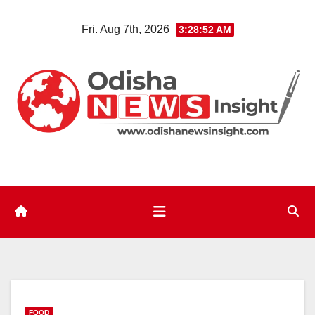
Skip
Fri. Aug 7th, 2026
3:28:53 AM
to
content
FOOD