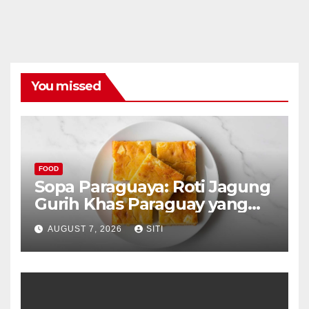
You missed
FOOD
Sopa Paraguaya: Roti Jagung
Gurih Khas Paraguay yang
Unik
AUGUST 7, 2026
SITI