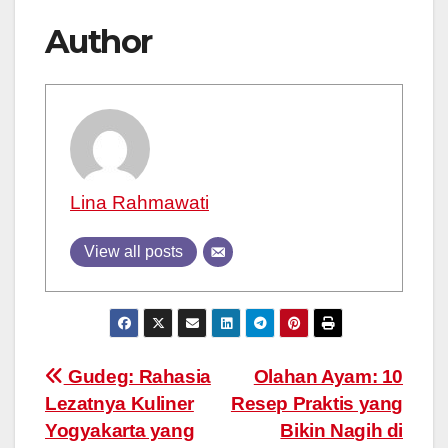
Author
Lina Rahmawati
View all posts
Post
Gudeg: Rahasia
Olahan Ayam: 10
Lezatnya Kuliner
Resep Praktis yang
navigation
Yogyakarta yang
Bikin Nagih di